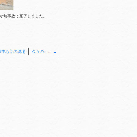
事が無事故で完了しました。
。
市中心部の現場
久々の……
→