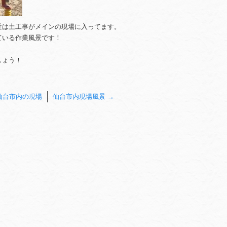
近は土工事がメインの現場に入ってます。
ている作業風景です！
しょう！
仙台市内の現場
仙台市内現場風景
→