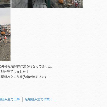
の外部足場解体作業を行なってました。
、解体完了しました！
足場組み立て作業(5/6)が始まります！
。
場組み立て工事
足場組み立て作業！
→