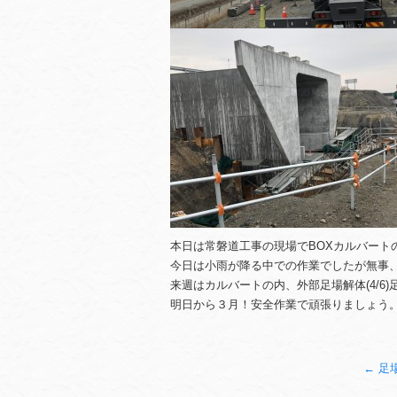
本日は常磐道工事の現場でBOXカルバート
今日は小雨が降る中での作業でしたが無事
来週はカルバートの内、外部足場解体(4/6)
明日から３月！安全作業で頑張りましょう
←
足