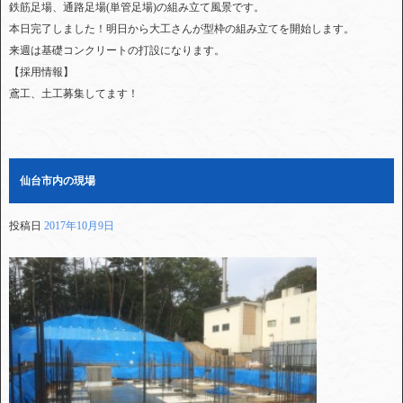
鉄筋足場、通路足場(単管足場)の組み立て風景です。
本日完了しました！明日から大工さんが型枠の組み立てを開始します。
来週は基礎コンクリートの打設になります。
【採用情報】
鳶工、土工募集してます！
仙台市内の現場
投稿日
2017年10月9日